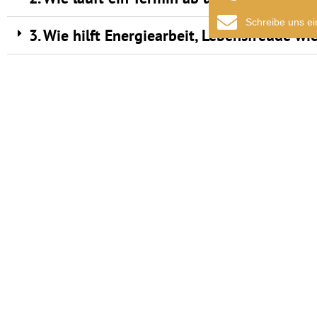
Schreibe uns ei
3. Wie hilft Energiearbeit, Lebensfreude w
4. Muss ich an Energiearbeit glauben, damit
5. Was, wenn ich mich schon lange nicht m
6. Ist Energiearbeit auch für berufstätige 
7. Kann Energiearbeit medizinische oder t
8. Was spüre ich während der Behandlung?
9. Wie kann ich meine Lebensfreude nach d
10. Wie buche ich einen Termin?