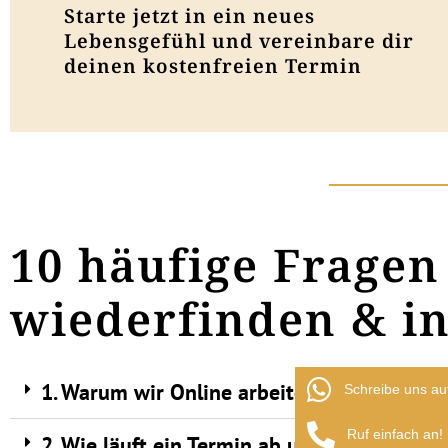
Starte jetzt in ein neues
Lebensgefühl und vereinbare dir
deinen kostenfreien Termin
10 häufige Frage
wiederfinden & in
1. Warum wir Online arbeiten?
Schreibe uns au
Ruf einfach an!
2. Wie läuft ein Termin ab und wie viele Te