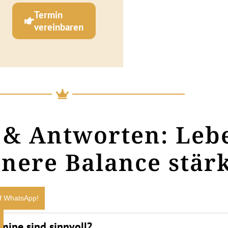
Termin
vereinbaren
n & Antworten: Leb
nere Balance stär
f WhatsApp!
rmine sind sinnvoll?