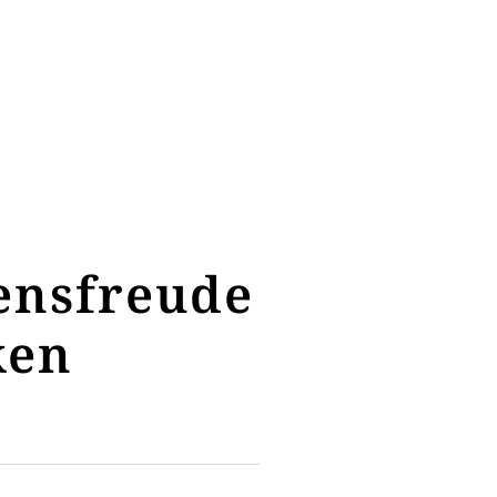
ensfreude
ken