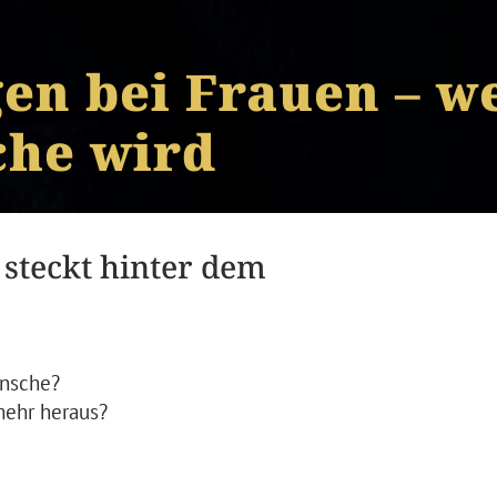
en bei Frauen – w
che wird
steckt hinter dem
ünsche?
mehr heraus?