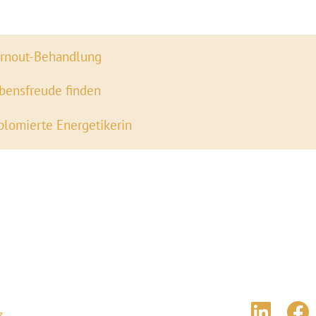
rnout-Behandlung
bensfreude finden
plomierte Energetikerin
z