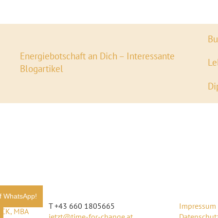
Bu
Energiebotschaft an Dich – Interessante
Le
Blogartikel
Di
f WhatsApp!
T +43 660 1805665
Impressum
CK, MBA
jetzt@time-for-change.at
Datenschut